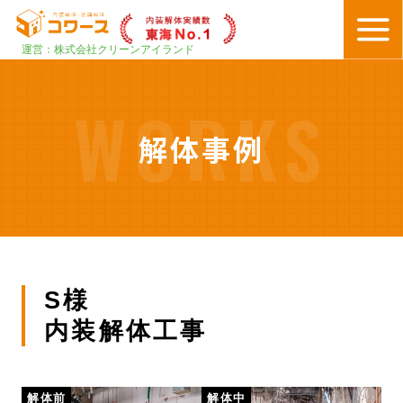
運営：株式会社クリーンアイランド
WORKS
解体事例
S様
内装解体工事
解体前
解体中