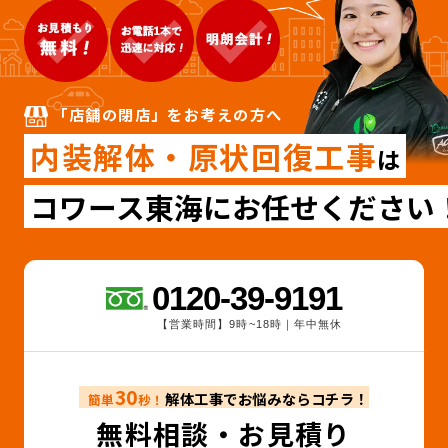
「店舗の閉店」をお考えの方へ
内装解体・原状回復工事
は
コワース東海にお任せください
0120-39-9191
【営業時間】9時~18時｜年中無休
30
解体工事でお悩みならコチラ！
簡単
秒！
無料相談・お見積り